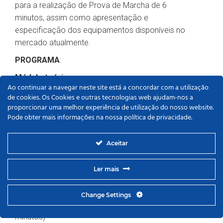
para a realização de Prova de Marcha de 6
minutos, assim como apresentação e
especificação dos equipamentos disponíveis no
mercado atualmente.
PROGRAMA
:
Módulo teórico
Ao continuar a navegar neste site está a concordar com a utilização
– Fontes de administração de oxigenoterapia
de cookies. Os Cookies e outras tecnologias web ajudam-nos a
proporcionar uma melhor experiência de utilização do nosso website.
domiciliar e forma de administração
Pode obter mais informações na nossa política de privacidade.
– Aferição de oxigenoterapia – da teoria à
prática
Aceitar
Módulo prático
– Banca prática com diversos equipamentos de
Ler mais
oxigenoterapia para manuseio e testes pelos
participantes
Change Settings
– Simulação de PM6m (Prova de Marcha de 6
minutos)