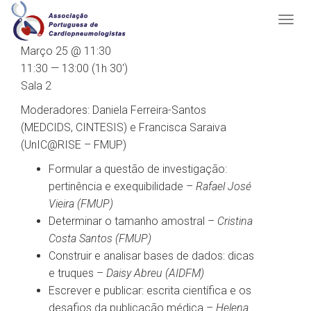
Março 25 @ 11:30
11:30 — 13:00
(1h 30′)
Sala 2
Moderadores: Daniela Ferreira-Santos
(MEDCIDS, CINTESIS) e Francisca Saraiva
(UnIC@RISE – FMUP)
Formular a questão de investigação:
pertinência e exequibilidade –
Rafael José
Vieira (FMUP)
Determinar o tamanho amostral –
Cristina
Costa Santos (FMUP)
Construir e analisar bases de dados: dicas
e truques –
Daisy Abreu (AIDFM)
Escrever e publicar: escrita científica e os
desafios da publicação médica –
Helena