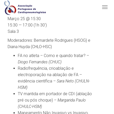
Março 25 @ 15:30
15:30 — 17:00
(1h 30′)
Sala 3
Moderadores: Bernardete Rodrigues (HSOG) e
Diana Huyda (CHLO-HSC)
FA no atleta – Como e quando tratar? –
Diogo Fernandes (CHUC)
Radiofrequência, crioablação e
electroporação na ablação de FA –
evidência científica –
Sara Neto (CHULN-
HSM)
TV mantida em portador de CDI (ablação
pré ou pós choque) –
Margarida Paulo
(CHULC-HSM)
Mapeamento Não Invasivo vs Invasivo,