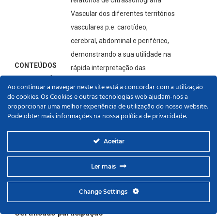
relatórios de Ultrassonografia
Vascular dos diferentes territórios
vasculares p.e. carotídeo,
cerebral, abdominal e periférico,
demonstrando a sua utilidade na
CONTEÚDOS
rápida interpretação das
PROGRAMÁTICO:
alterações identificadas através
Ao continuar a navegar neste site está a concordar com a utilização
dos exames de Eco-Doppler.
de cookies. Os Cookies e outras tecnologias web ajudam-nos a
proporcionar uma melhor experiência de utilização do nosso website.
Componente prática com
Pode obter mais informações na nossa política de privacidade.
discussão e elaboração individual
de diagramas baseados na
Aceitar
informação de casos clínicos
Ler mais
fornecidos com imagens
projetadas em sala.
Change Settings
Certificado participação