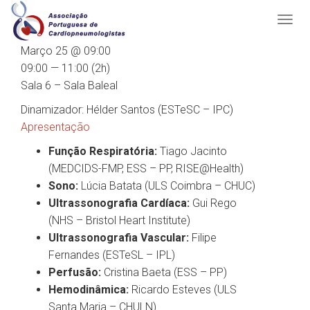
Março 25 @ 09:00
09:00 — 11:00
(2h)
Sala 6 – Sala Baleal
Dinamizador: Hélder Santos (ESTeSC – IPC)
Apresentação
Função Respiratória:
Tiago Jacinto
(MEDCIDS-FMP, ESS – PP, RISE@Health)
Sono:
Lúcia Batata (ULS Coimbra – CHUC)
Ultrassonografia Cardíaca:
Gui Rego
(NHS – Bristol Heart Institute)
Ultrassonografia Vascular:
Filipe
Fernandes (ESTeSL – IPL)
Perfusão:
Cristina Baeta (ESS – PP)
Hemodinâmica:
Ricardo Esteves (ULS
Santa Maria – CHULN)