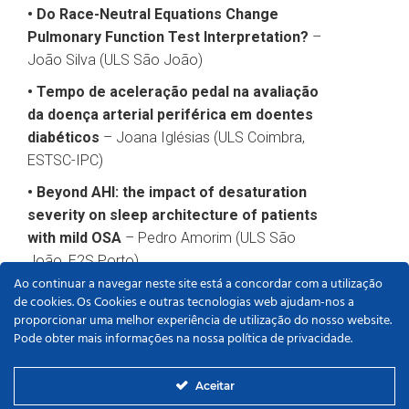
• Do Race-Neutral Equations Change
Pulmonary Function Test Interpretation?
–
João Silva (ULS São João)
• Tempo de aceleração pedal na avaliação
da doença arterial periférica em doentes
diabéticos
– Joana Iglésias (ULS Coimbra,
ESTSC-IPC)
• Beyond AHI: the impact of desaturation
severity on sleep architecture of patients
with mild OSA
– Pedro Amorim (ULS São
João, E2S Porto)
Ao continuar a navegar neste site está a concordar com a utilização
• HTK-Custodiol vs Blood Cardioplegia:
de cookies. Os Cookies e outras tecnologias web ajudam-nos a
Comparison of Myocardial Protection in
proporcionar uma melhor experiência de utilização do nosso website.
Pode obter mais informações na nossa política de privacidade.
Aortic Valve Surgery
– Juliana Mendes (ULS
São João, RISE-Health FMUP)
Aceitar
• Realidade dos Laboratórios de Função