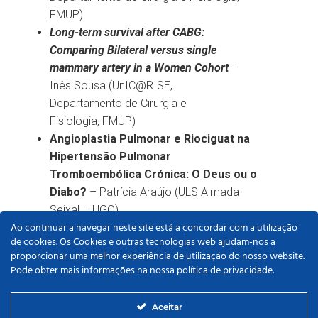
FMUP)
Long-term survival after CABG:
Comparing Bilateral versus single
mammary artery in a Women Cohort
–
Inês Sousa (UnIC@RISE,
Departamento de Cirurgia e
Fisiologia, FMUP)
Angioplastia Pulmonar e Riociguat na
Hipertensão Pulmonar
Tromboembólica Crónica: O Deus ou o
Diabo?
– Patrícia Araújo (ULS Almada-
Seixal – HGO)
Ao continuar a navegar neste site está a concordar com a utilização
Atrial Fibrillation Incidence and Predictors
de cookies. Os Cookies e outras tecnologias web ajudam-nos a
Post-Pacemaker Implantation
– Elisabeth
proporcionar uma melhor experiência de utilização do nosso website.
Santos (ULS Gaia/Espinho)
Pode obter mais informações na nossa política de privacidade.
Impact of HFpEF in pacemaker patients: a
closer look at heart failure events and
Aceitar
mortality risk
– Elisabeth Santos (ULS