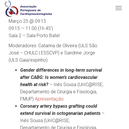
Março 25 @ 09:15
09:15 — 11:00
(1h 45′)
Sala 2 – Sala Porto Batel
Moderadores: Catarina de Oliveira (ULS São
José – CHULC | ESSCVP) e Sandrine Jorge
(ULS Gaia/espinho)
Gender differences in long-term survival
after CABG: Is women’s cardiovascular
health at risk?
– Inês Sousa (UnIC@RISE,
Departamento de Cirurgia e Fisiologia,
FMUP)
Apresentação
Coronary artery bypass grafting could
extend survival in octogenarian patients
–
Inês Sousa (UnIC@RISE,
Departamento de Cirurgia e Fisiologia,