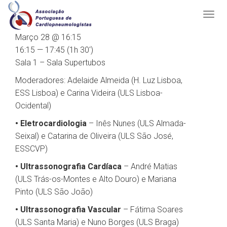
Março 28 @ 16:15
16:15 — 17:45
(1h 30′)
Sala 1 – Sala Supertubos
Moderadores: Adelaide Almeida (H. Luz Lisboa,
ESS Lisboa) e Carina Videira (ULS Lisboa-
Ocidental)
• Eletrocardiologia
– Inês Nunes (ULS Almada-
Seixal) e Catarina de Oliveira (ULS São José,
ESSCVP)
• Ultrassonografia Cardíaca
– André Matias
(ULS Trás-os-Montes e Alto Douro) e Mariana
Pinto (ULS São João)
• Ultrassonografia Vascular
– Fátima Soares
(ULS Santa Maria) e Nuno Borges (ULS Braga)