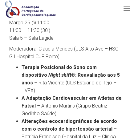
Março 25 @ 11:00
11:00 — 11:30
(30′)
Sala 5 – Sala Lagide
Moderadora: Cláudia Mendes (ULS Alto Ave – HSO-
G I Hospital CUF Porto)
Terapia Posicional do Sono com
dispositivo
Night shift
®: Reavaliação aos 5
anos
– Rita Vicente (ULS Estuário do Tejo –
HVFX)
A Adaptação Cardiovascular em Atletas de
Futsal
– António Martins (Grupo Beatriz
Godinho Saúde)
Alterações ecocardiográficas de acordo
com o controlo de hipertensão arterial
–
Patrícia Francisco (Hospital da Luz – Clínica