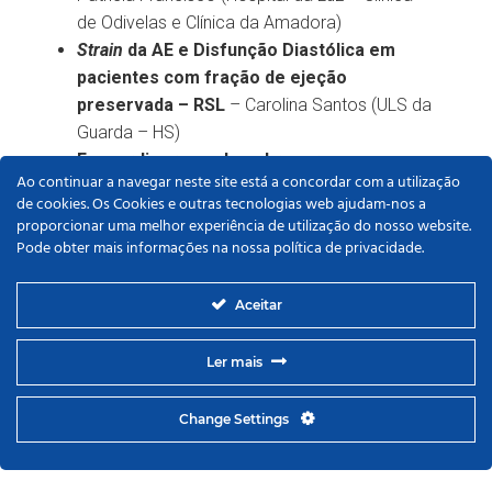
de Odivelas e Clínica da Amadora)
Strain
da AE e Disfunção Diastólica em
pacientes com fração de ejeção
preservada – RSL
– Carolina Santos (ULS da
Guarda – HS)
Ecocardiograma de sobrecarga – o seu
Ao continuar a navegar neste site está a concordar com a utilização
valor nas insuficiências mitrais
– Mariana
de cookies. Os Cookies e outras tecnologias web ajudam-nos a
Pinto (ULS São João – CHUSJ)
proporcionar uma melhor experiência de utilização do nosso website.
Carga de doença aterosclerótica nos
Pode obter mais informações na nossa política de privacidade.
doentes com Diabetes Mellitus numa
Unidade de AVC
– Mariana Gomes (ESALD –
Aceitar
IPCB)
Variação do hematócrito e das plaquetas
Ler mais
em doentes submetidos a cirurgia de
substituição valvular
– Beatriz Pereira (ESS
Change Settings
– PP)